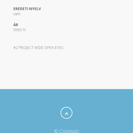
EREDETI NYELV
cseh
ÁR
5990 Ft
#2 PROJECT WIDE OPEN EYES
© Csirimojó